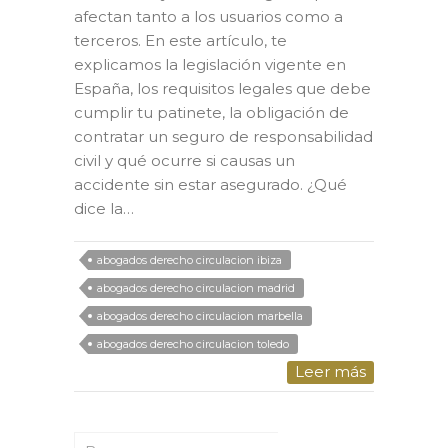
afectan tanto a los usuarios como a
terceros. En este artículo, te
explicamos la legislación vigente en
España, los requisitos legales que debe
cumplir tu patinete, la obligación de
contratar un seguro de responsabilidad
civil y qué ocurre si causas un
accidente sin estar asegurado. ¿Qué
dice la…
abogados derecho circulacion ibiza
abogados derecho circulacion madrid
abogados derecho circulacion marbella
abogados derecho circulacion toledo
Leer más
Buscar