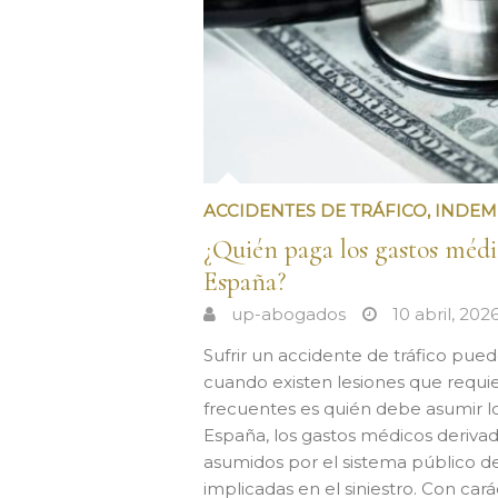
ACCIDENTES DE TRÁFICO
,
INDEM
¿Quién paga los gastos médic
España?
up-abogados
10 abril, 202
Sufrir un accidente de tráfico pu
cuando existen lesiones que requi
frecuentes es quién debe asumir lo
España, los gastos médicos derivad
asumidos por el sistema público de
implicadas en el siniestro. Con car