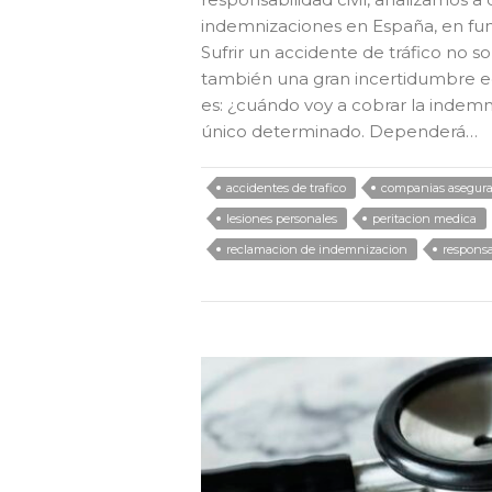
indemnizaciones en España, en fun
Sufrir un accidente de tráfico no so
también una gran incertidumbre e
es: ¿cuándo voy a cobrar la indem
único determinado. Dependerá…
accidentes de trafico
companias asegura
lesiones personales
peritacion medica
reclamacion de indemnizacion
responsa