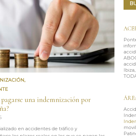
ACE
Ponte
infor
accid
ABOG
accid
Ibiza
TODA
NIZACIÓN
,
NTE
ÁRE
 pagarse una indemnización por
aña?
Accid
Inde
6
Inde
movi
izado en accidentes de tráfico y
Patin
diario los plazos reales en los que se pagan las