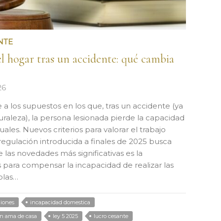
NTE
l hogar tras un accidente: qué cambia
26
a los supuestos en los que, tras un accidente (ya
turaleza), la persona lesionada pierde la capacidad
ales. Nuevos criterios para valorar el trabajo
egulación introducida a finales de 2025 busca
de las novedades más significativas es la
s para compensar la incapacidad de realizar las
blas…
iones
incapacidad domestica
n ama de casa
ley 5 2025
lucro cesante