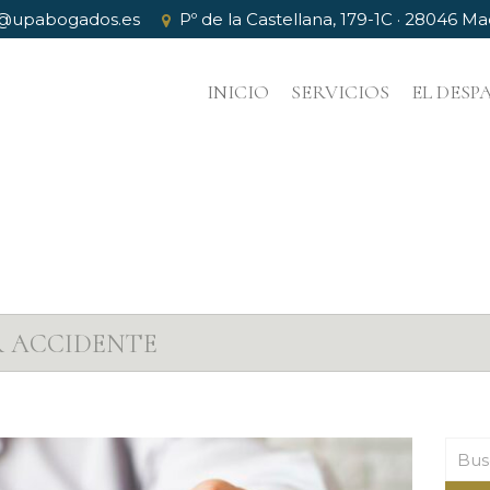
@upabogados.es
Pº de la Castellana, 179-1C · 28046 Ma
INICIO
SERVICIOS
EL DES
R ACCIDENTE
Busc