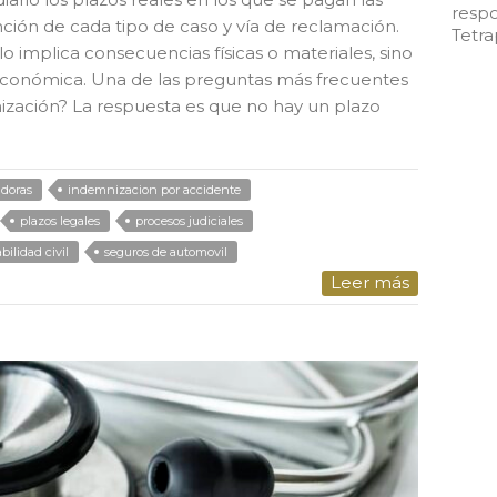
respo
ción de cada tipo de caso y vía de reclamación.
Tetra
lo implica consecuencias físicas o materiales, sino
conómica. Una de las preguntas más frecuentes
nización? La respuesta es que no hay un plazo
doras
indemnizacion por accidente
plazos legales
procesos judiciales
bilidad civil
seguros de automovil
Leer más