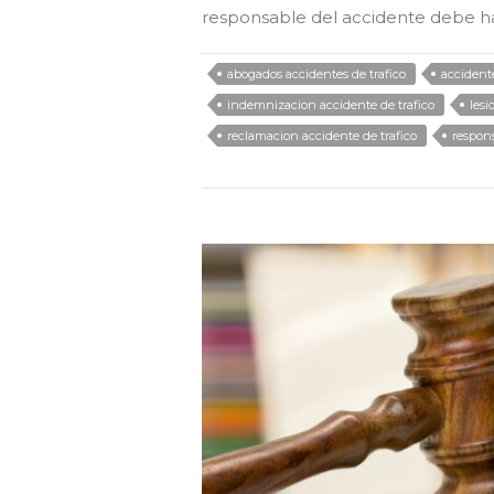
responsable del accidente debe h
abogados accidentes de trafico
accidente
indemnizacion accidente de trafico
lesi
reclamacion accidente de trafico
respons