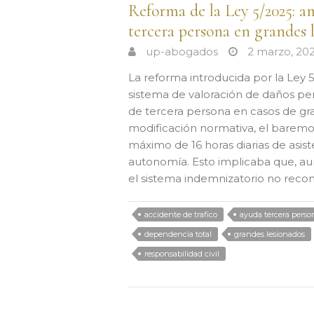
Reforma de la Ley 5/2025: am
tercera persona en grandes 
up-abogados
2 marzo, 20
La reforma introducida por la Ley
sistema de valoración de daños per
de tercera persona en casos de gr
modificación normativa, el baremo
máximo de 16 horas diarias de asist
autonomía. Esto implicaba que, aun
el sistema indemnizatorio no re
accidente de trafico
ayuda tercera perso
dependencia total
grandes lesionados
responsabilidad civil