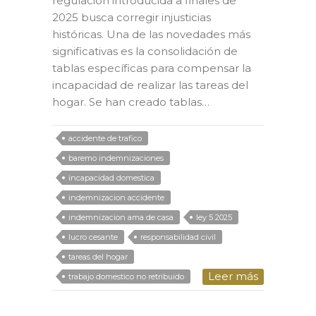
regulación introducida a finales de
2025 busca corregir injusticias
históricas. Una de las novedades más
significativas es la consolidación de
tablas específicas para compensar la
incapacidad de realizar las tareas del
hogar. Se han creado tablas…
accidente de trafico
baremo indemnizaciones
incapacidad domestica
indemnizacion accidente
indemnizacion ama de casa
ley 5 2025
lucro cesante
responsabilidad civil
tareas del hogar
Leer más
trabajo domestico no retribuido