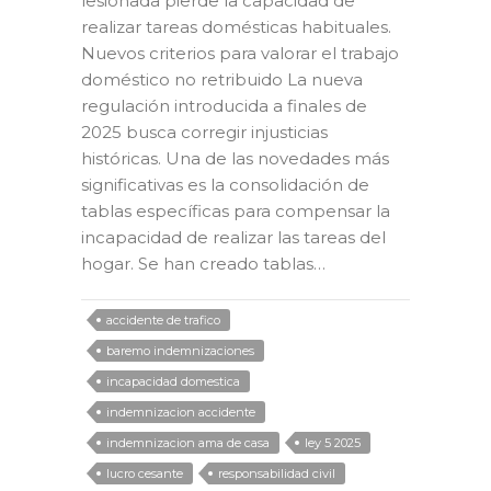
lesionada pierde la capacidad de
realizar tareas domésticas habituales.
Nuevos criterios para valorar el trabajo
doméstico no retribuido La nueva
regulación introducida a finales de
2025 busca corregir injusticias
históricas. Una de las novedades más
significativas es la consolidación de
tablas específicas para compensar la
incapacidad de realizar las tareas del
hogar. Se han creado tablas…
accidente de trafico
baremo indemnizaciones
incapacidad domestica
indemnizacion accidente
indemnizacion ama de casa
ley 5 2025
lucro cesante
responsabilidad civil