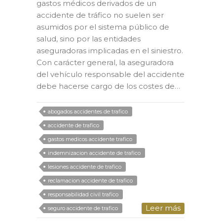
gastos médicos derivados de un
accidente de tráfico no suelen ser
asumidos por el sistema público de
salud, sino por las entidades
aseguradoras implicadas en el siniestro.
Con carácter general, la aseguradora
del vehículo responsable del accidente
debe hacerse cargo de los costes de…
abogados accidentes de trafico
accidente de trafico
gastos medicos accidente trafico
indemnizacion accidente de trafico
lesiones accidente de trafico
reclamacion accidente de trafico
responsabilidad civil trafico
Leer más
seguro accidente de trafico