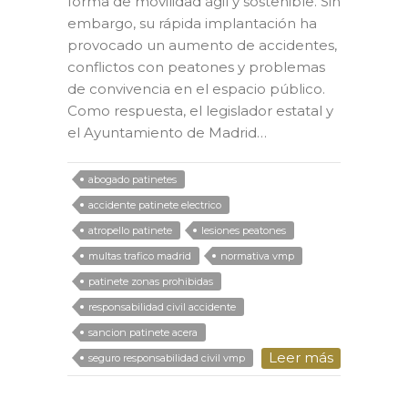
forma de movilidad ágil y sostenible. Sin
embargo, su rápida implantación ha
provocado un aumento de accidentes,
conflictos con peatones y problemas
de convivencia en el espacio público.
Como respuesta, el legislador estatal y
el Ayuntamiento de Madrid…
abogado patinetes
accidente patinete electrico
atropello patinete
lesiones peatones
multas trafico madrid
normativa vmp
patinete zonas prohibidas
responsabilidad civil accidente
sancion patinete acera
Leer más
seguro responsabilidad civil vmp