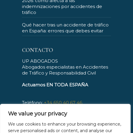
2026: cómo afecta a las
indemnizaciones por accidentes de
tráfico
Qué hacer tras un accidente de tráfico
en España: errores que debes evitar
CONTACTO
UP ABOGADOS
Abogados especialistas en Accidentes
de Tráfico y Responsabilidad Civil
Actuamos EN TODA ESPAÑA
Teléfono:
+34 650 40 67 46
Horario : De L a V, de 09:00 a 21:00
We value your privacy
Atención telefónica: 24h/7 días
Mail:
contacto@upabogados.es
We use cookies to enhance your browsing experience,
Web:
www.upabogados.es
serve personalised ads or content, and analyse our