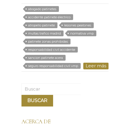
abogado patinetes
accidente patinete electrico
atropello patinete
lesiones peatones
multas trafico madrid
normativa vmp
patinete zonas prohibidas
responsabilidad civil accidente
sancion patinete acera
Leer más
seguro responsabilidad civil vmp
Buscar
ACERCA DE