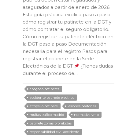
asegurados a partir de enero de 2026.
Esta guía práctica explica paso a paso
cómo registrar tu patinete en la DGT y
cómo contratar el seguro obligatorio.
Cómo registrar tu patinete eléctrico en
la DGT paso a paso Documentación
necesaria para el registro Pasos para
registrar el patinete en la Sede
Electrónica de la DGT
¿Tienes dudas
durante el proceso de…
abogado patinetes
accidente patinete electrico
atropello patinete
lesiones peatones
multas trafico madrid
normativa vmp
patinete zonas prohibidas
responsabilidad civil accidente