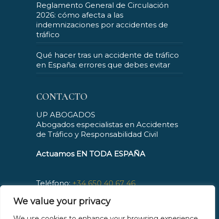
Reglamento General de Circulación
2026: cómo afecta a las
indemnizaciones por accidentes de
tráfico
Qué hacer tras un accidente de tráfico
en España: errores que debes evitar
CONTACTO
UP ABOGADOS
Abogados especialistas en Accidentes
de Tráfico y Responsabilidad Civil
Actuamos EN TODA ESPAÑA
Teléfono:
+34 650 40 67 46
Horario : De L a V, de 09:00 a 21:00
We value your privacy
Atención telefónica: 24h/7 días
Mail:
contacto@upabogados.es
We use cookies to enhance your browsing experience,