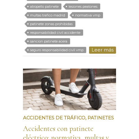
atropello patinete
lesiones peatones
multas trafico madrid
normativa vmp
patinete zonas prohibidas
responsabilidad civil accidente
sancion patinete acera
Leer más
seguro responsabilidad civil vmp
ACCIDENTES DE TRÁFICO
,
PATINETES
Accidentes con patinete
eléctrico: normativa, multas y