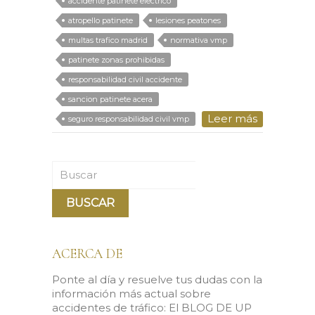
accidente patinete electrico
atropello patinete
lesiones peatones
multas trafico madrid
normativa vmp
patinete zonas prohibidas
responsabilidad civil accidente
sancion patinete acera
Leer más
seguro responsabilidad civil vmp
Buscar
ACERCA DE
Ponte al día y resuelve tus dudas con la
información más actual sobre
accidentes de tráfico: El BLOG DE UP