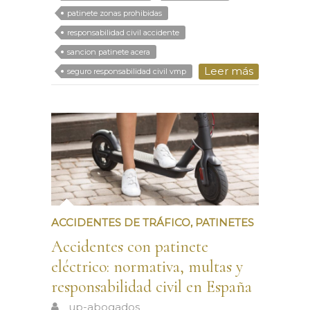
patinete zonas prohibidas
responsabilidad civil accidente
sancion patinete acera
Leer más
seguro responsabilidad civil vmp
ACCIDENTES DE TRÁFICO
,
PATINETES
Accidentes con patinete
eléctrico: normativa, multas y
responsabilidad civil en España
up-abogados