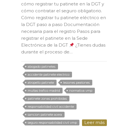
cómo registrar tu patinete en la DGT y
cómo contratar el seguro obligatorio.
Cómo registrar tu patinete eléctrico en
la DGT paso a paso Documentación
necesaria para el registro Pasos para
registrar el patinete en la Sede
Electrónica de la DGT
¿Tienes dudas
durante el proceso de…
abogado patinetes
accidente patinete electrico
atropello patinete
lesiones peatones
multas trafico madrid
normativa vmp
patinete zonas prohibidas
responsabilidad civil accidente
sancion patinete acera
Leer más
seguro responsabilidad civil vmp