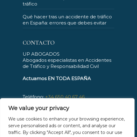
tráfico
Qué hacer tras un accidente de tráfico
en España: errores que debes evitar
CONTACTO
UP ABOGADOS
Abogados especialistas en Accidentes
de Tráfico y Responsabilidad Civil
Actuamos EN TODA ESPAÑA
Teléfono:
+34 650 40 67 46
Horario : De L a V, de 09:00 a 21:00
We value your privacy
Atención telefónica: 24h/7 días
Mail:
contacto@upabogados.es
We use cookies to enhance your browsing experience,
Web:
www.upabogados.es
serve personalised ads or content, and analyse our
traffic. By clicking "Accept All", you consent to our use