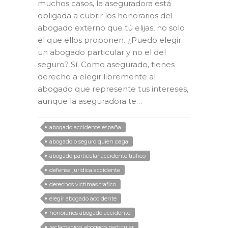
muchos casos, la aseguradora está
obligada a cubrir los honorarios del
abogado externo que tú elijas, no solo
el que ellos proponen. ¿Puedo elegir
un abogado particular y no el del
seguro? Sí. Como asegurado, tienes
derecho a elegir libremente al
abogado que represente tus intereses,
aunque la aseguradora te…
abogado accidente españa
abogado o seguro quien paga
abogado particular accidente trafico
defensa juridica accidente
derechos victimas trafico
elegir abogado accidente
honorarios abogado accidente
reclamacion abogado particular