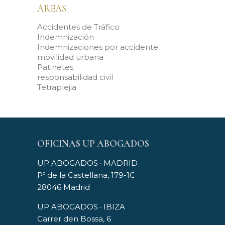
ÁREAS
Accidentes de Tráfico
Indemnización
Indemnizaciones por accidente
movilidad urbana
Patinetes
responsabilidad civil
Tetraplejia
OFICINAS UP ABOGADOS
UP ABOGADOS · MADRID
Pº de la Castellana, 179-1C
28046 Madrid
UP ABOGADOS · IBIZA
Carrer den Bossa, 6