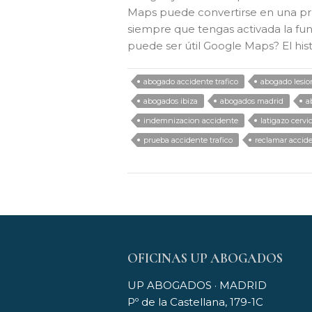
Maps puede convertirse en una pru
siempre que tengas activada la func
puede ser útil Google Maps? El his
abogado accidente trafico
abogado lesio
abogados ibiza
abogados madrid
a
indemnizacion accidente
latigazo cervi
prueba accidente trafico
reclamar accid
OFICINAS UP ABOGADOS
UP ABOGADOS · MADRID
Pº de la Castellana, 179-1C