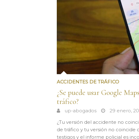
ACCIDENTES DE TRÁFICO
¿Se puede usar Google Maps
tráfico?
up-abogados
29 enero, 2
¿Tu versión del accidente no coinc
de tráfico y tu versión no coincide
testigos y el informe policial es in