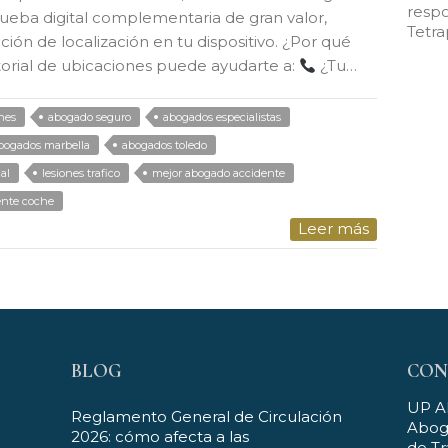
respo
eba digital complementaria de gran valor,
Tetra
ión de localización en tu dispositivo. ¿Por qué
torial de ubicaciones puede ayudarte a:
¿Tu…
nes
abogado seguro
abogados especialistas
bogados marbella
abogados toledo
cal
lesiones trafico
mejor abogado accidente
ente coche
Leer más
BLOG
CON
UP 
Reglamento General de Circulación
Aboga
2026: cómo afecta a las
de Tr