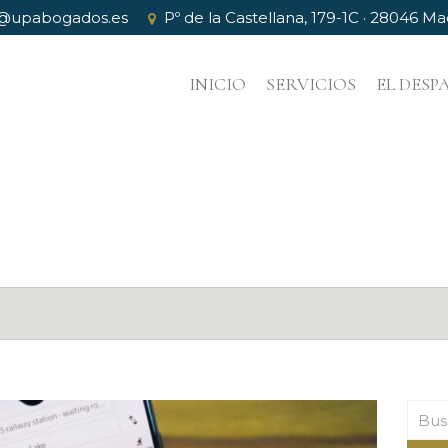
@upabogados.es
Pº de la Castellana, 179-1C · 28046 Ma
INICIO
SERVICIOS
EL DES
Busc