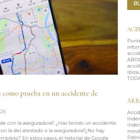
ACE
Ponte
infor
accid
ABOG
accid
Ibiza
TODA
 como prueba en un accidente de
ÁRE
026
Accid
Inde
ide con la aseguradora? ¿Has tenido un accidente
Inde
 con la del atestado o la aseguradora?¿No hay
movi
Patin
completo? En estos casos, el historial de Google