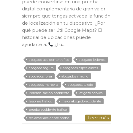
puede convertirse en una prueba
digital complementaria de gran valor,
siempre que tengas activada la función
de localización en tu dispositivo. ¿Por
qué puede ser útil Google Maps? El
historial de ubicaciones puede
ayudarte a:
¿Tu…
abogado accidente trafico
abogado lesiones
abogado seguro
abogados especialistas
abogados ibiza
abogados madrid
abogados marbella
abogados toledo
indemnizacion accidente
latigazo cervical
lesiones trafico
mejor abogado accidente
prueba accidente trafico
Leer más
reclamar accidente coche