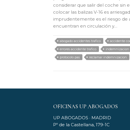
considerar que salir del coche sin
colocar las balizas V-16 es arriesga
imprudentemente es el riesgo de a
encuentran en circulación y…
abogado accidentes trafico
accidente c
errores accidente trafico
indemnizacion 
protocolo pas
reclamar indemnizacion
OFICINAS UP ABOGADOS
UP ABOGADOS · MADRID
Pº de la Castellana, 179-1C