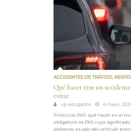
ACCIDENTES DE TRÁFICO
,
RESPON
Qué hacer tras un accidente
evitar
up-abogados
6 mayo, 202
Protocolo PAS: qué hacer en el m
obligatorio es PAS cuyo significado 
peligroso es salir del vehículo pre