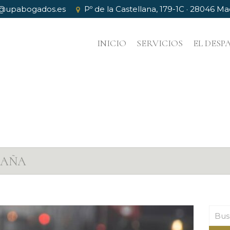
@upabogados.es
Pº de la Castellana, 179-1C · 28046 Ma
INICIO
SERVICIOS
EL DES
PAÑA
Busc