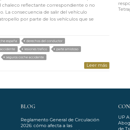
respo
 el chaleco reflectante correspondiente o no
Tetra
do. La consecuencia de salir del vehículo
tropello por parte de los vehículos que se
oche españa
derechos del conductor
accidente
lesiones trafico
parte amistoso
seguros coche accidente
Leer más
BLOG
CON
UP 
Reglamento General de Circulación
Aboga
2026: cómo afecta a las
de Tr