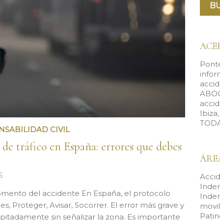
ACE
Ponte
infor
accid
ABOG
accid
Ibiza
TODA
SABILIDAD CIVIL
 de tráfico en España: errores que debes
ÁRE
6
Accid
Inde
omento del accidente En España, el protocolo
Inde
es, Proteger, Avisar, Socorrer. El error más grave y
movi
Patin
cipitadamente sin señalizar la zona. Es importante