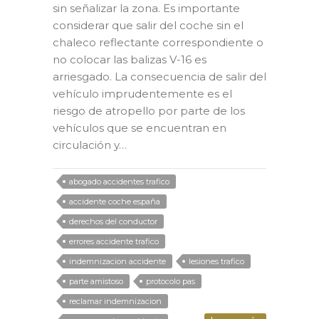
sin señalizar la zona. Es importante
considerar que salir del coche sin el
chaleco reflectante correspondiente o
no colocar las balizas V-16 es
arriesgado. La consecuencia de salir del
vehículo imprudentemente es el
riesgo de atropello por parte de los
vehículos que se encuentran en
circulación y…
abogado accidentes trafico
accidente coche españa
derechos del conductor
errores accidente trafico
indemnizacion accidente
lesiones trafico
parte amistoso
protocolo pas
reclamar indemnizacion